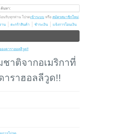
ต้อนรับทุกท่าน โปรด
เข้าระบบ
หรือ
สมัครสมาชิกใหม่
.
้งาน
ตะกร้าสินค้า
ชำระเงิน
แจ้งการโอนเงิน
บของดาราฮอลลีวูด!!
ชาติจากอเมริกาที่
งดาราฮอลลีวูด!!
ายการโปรด