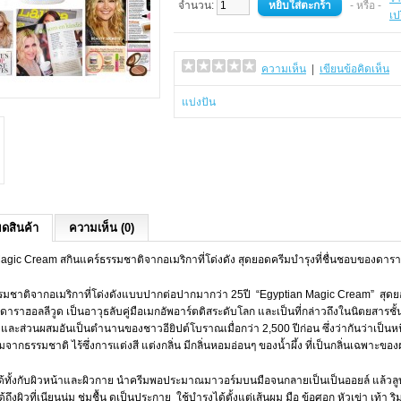
จำนวน:
- หรือ -
เป
ความเห็น
|
เขียนข้อคิดเห็น
แบ่งปัน
ยดสินค้า
ความเห็น (0)
agic Cream สกินแคร์ธรรมชาติจากอเมริกาที่โด่งดัง สุดยอดครีมบำรุงที่ชื่นชอบของดาราฮ
รมชาติจากอเมริกาที่โด่งดังแบบปากต่อปากมากว่า 25ปี “Egyptian Magic Cream” สุดยอดค
ดาราฮอลลีวูด เป็นอาวุธลับคู่มือเมกอัพอาร์ตติสระดับโลก และเป็นที่กล่าวถึงในนิตยสาร
บและส่วนผสมอันเป็นตำนานของชาวอียิปต์โบราณเมื่อกว่า 2,500 ปีก่อน ซึ่งว่ากันว่าเป็นห
จากธรรมชาติ ไร้ซึ่งการแต่งสี แต่งกลิ่น มีกลิ่นหอมอ่อนๆ ของน้ำผึ้ง ที่เป็นกลิ่นเฉพาะของผ
ใช้ได้ทั้งกับผิวหน้าและผิวกาย นำครีมพอประมาณมาวอร์มบนมือจนกลายเป็นเป็นออยล์ แล้วลู
ด้ถึงผิวที่เนียนนุ่ม ชุ่มชื้น ดูเป็นประกาย ใช้บำรุงได้ตั้งแต่เส้นผม มือ ข้อศอก หัวเข่า เท้