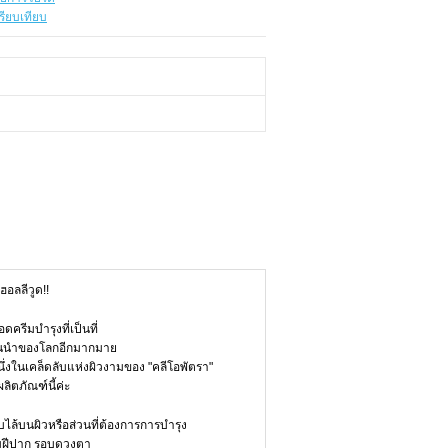
รียบเทียบ
อลลีวูด!!
รีมบำรุงที่เป็นที่
ชั้นนำของโลกอีกมากมาย
นึ่งในเคล็ดลับแห่งผิวงามของ "คลีโอพัตรา"
ลิตภัณฑ์นี้ค่ะ
บไล้บนผิวหรือส่วนที่ต้องการการบำรุง
า ริมฝีปาก รอบดวงตา